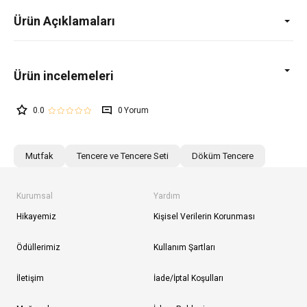
Ürün Açıklamaları
0.0
0
Mutfak
Tencere ve Tencere Seti
Döküm Tencere
Kurumsal
Yardım
Hikayemiz
Kişisel Verilerin Korunması
Ödüllerimiz
Kullanım Şartları
İletişim
İade/İptal Koşulları