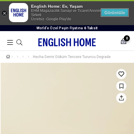
English Home: Ev, Yaşam
EHM Magazacilik Sanayi ve Ticaret Anonim
Görüntüle
Sirketi
Ücretsiz -Google Play'de
World’e Özel Peşin Fiyatına
6 Taksit
0
Hecha Demir Döküm Tencere Turuncu Degrade