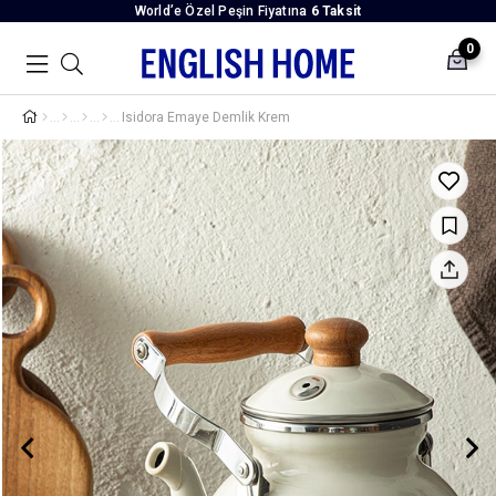
World’e Özel Peşin Fiyatına
6 Taksit
0
Isidora Emaye Demlik Krem