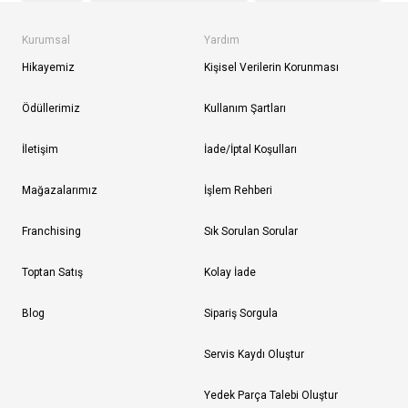
Kurumsal
Yardım
Hikayemiz
Kişisel Verilerin Korunması
Ödüllerimiz
Kullanım Şartları
İletişim
İade/İptal Koşulları
Mağazalarımız
İşlem Rehberi
Franchising
Sık Sorulan Sorular
Toptan Satış
Kolay İade
Blog
Sipariş Sorgula
Servis Kaydı Oluştur
Yedek Parça Talebi Oluştur