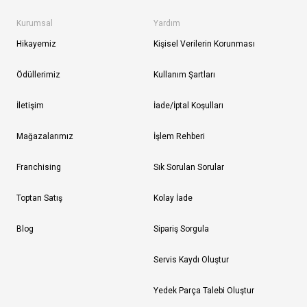
Kurumsal
Yardım
Hikayemiz
Kişisel Verilerin Korunması
Ödüllerimiz
Kullanım Şartları
İletişim
İade/İptal Koşulları
Mağazalarımız
İşlem Rehberi
Franchising
Sık Sorulan Sorular
Toptan Satış
Kolay İade
Blog
Sipariş Sorgula
Servis Kaydı Oluştur
Yedek Parça Talebi Oluştur