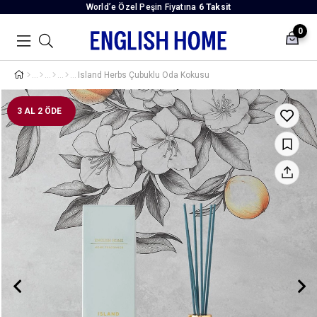
World’e Özel Peşin Fiyatına
6 Taksit
0
Island Herbs Çubuklu Oda Kokusu
3 AL 2 ÖDE