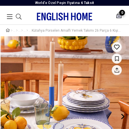
World’e Özel Peşin Fiyatına
6 Taksit
0
Kütahya Porselen Amalfi Yemek Takımı 26 Parça 6 Kişilik Mavi-Sarı