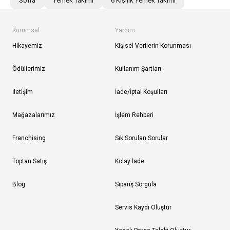
Sofra
Yemek Takımı
6 Kişilik Yemek Takımı
Kurumsal
Yardım
Hikayemiz
Kişisel Verilerin Korunması
Ödüllerimiz
Kullanım Şartları
İletişim
İade/İptal Koşulları
Mağazalarımız
İşlem Rehberi
Franchising
Sık Sorulan Sorular
Toptan Satış
Kolay İade
Blog
Sipariş Sorgula
Servis Kaydı Oluştur