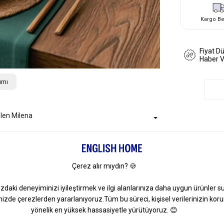
Kargo B
Fiyat D
Haber 
ımı
len Milena