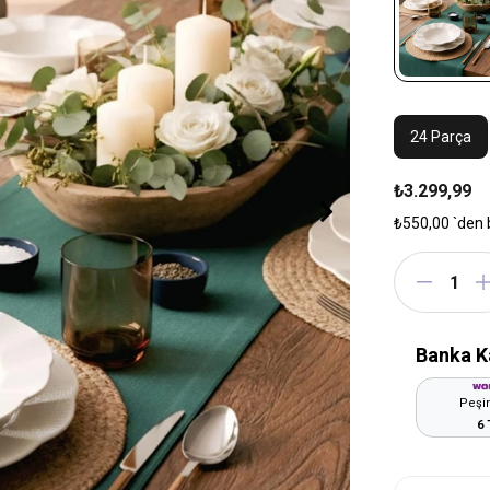
24 Parça
₺3.299,99
₺550,00
`den 
Banka K
Peşin
6 