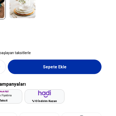
başlayan taksitlerle
ampanyaları
 Fiyatına
Taksit
%10 İndirim Kazan