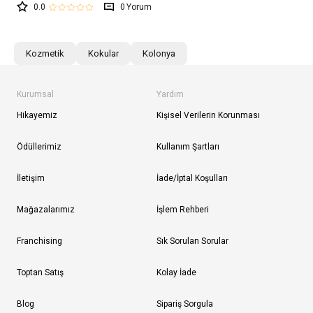
0.0
0
Kozmetik
Kokular
Kolonya
Kurumsal
Yardım
Hikayemiz
Kişisel Verilerin Korunması
Ödüllerimiz
Kullanım Şartları
İletişim
İade/İptal Koşulları
Mağazalarımız
İşlem Rehberi
Franchising
Sık Sorulan Sorular
Toptan Satış
Kolay İade
Blog
Sipariş Sorgula