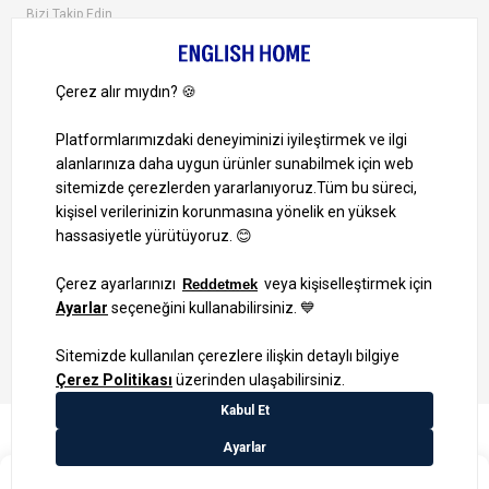
Bizi Takip Edin
Ayrıcalıklardan yararlanmak için uygulamamızı indirin.
1000 TL ve Üzeri Alışverişlerinizde Kargo Bedava!
Bilgi Toplum Hizmetleri
KVKK Veri İşleme Politikamız
Site Haritası