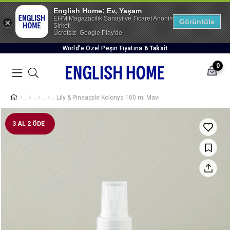
English Home: Ev, Yaşam
EHM Magazacilik Sanayi ve Ticaret Anonim
Görüntüle
Sirketi
Ücretsiz -Google Play'de
World’e Özel Peşin Fiyatına
6 Taksit
0
Lily & Pineapple Kolonya 100 ml Mavi
3 AL 2 ÖDE