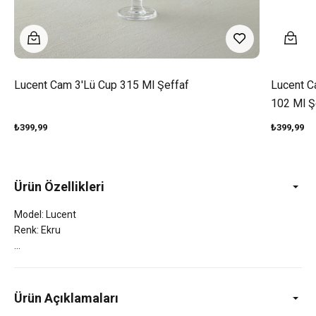
Lucent Cam 3'lü Cup 315 Ml Şeffaf
Lucent C
102 Ml Ş
₺399,99
₺399,99
Ürün Özellikleri
Model: Lucent
Renk: Ekru
Ürün Açıklamaları