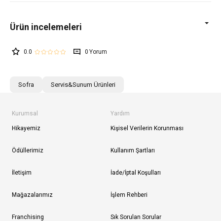
0.0
0
Sofra
Servis&Sunum Ürünleri
Kurumsal
Yardım
Hikayemiz
Kişisel Verilerin Korunması
Ödüllerimiz
Kullanım Şartları
İletişim
İade/İptal Koşulları
Mağazalarımız
İşlem Rehberi
Franchising
Sık Sorulan Sorular