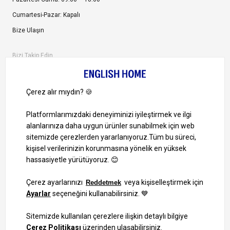
Cumartesi-Pazar: Kapalı
Bize Ulaşın
Bizi Takip Edin
Ayrıcalıklardan yararlanmak için uygulamamızı indirin.
1000 TL ve Üzeri Alışverişlerinizde Kargo Bedava!
Bilgi Toplum Hizmetleri
KVKK Veri İşleme Politikamız
Site Haritası