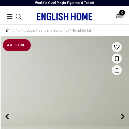
World’e Özel Peşin Fiyatına
6 Taksit
0
Lucent Cam 3'lü Sunumluk 145 ml Şeffaf
4 AL 3 ÖDE