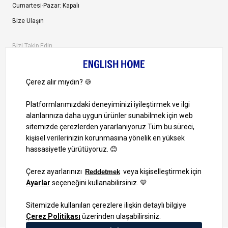
Cumartesi-Pazar: Kapalı
Bize Ulaşın
Bizi Takip Edin
Ayrıcalıklardan yararlanmak için uygulamamızı indirin.
1000 TL ve Üzeri Alışverişlerinizde Kargo Bedava!
Bilgi Toplum Hizmetleri
KVKK Veri İşleme Politikamız
Site Haritası