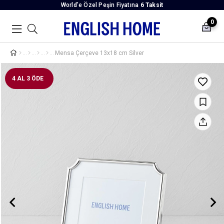
World’e Özel Peşin Fiyatına
6 Taksit
0
Mensa Çerçeve 13x18 cm Silver
4 AL 3 ÖDE