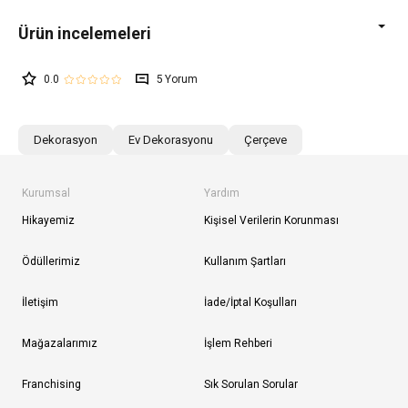
0.0
5
Dekorasyon
Ev Dekorasyonu
Çerçeve
Kurumsal
Yardım
Hikayemiz
Kişisel Verilerin Korunması
Ödüllerimiz
Kullanım Şartları
İletişim
İade/İptal Koşulları
Mağazalarımız
İşlem Rehberi
Franchising
Sık Sorulan Sorular