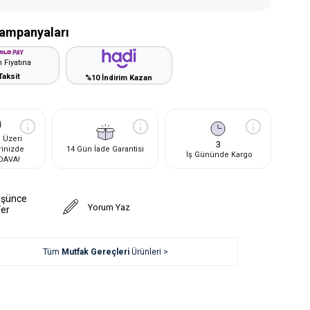
ampanyaları
 Fiyatına
Taksit
%10 İndirim Kazan
 Üzeri
3
rinizde
14 Gün İade Garantisi
İş Gününde Kargo
DAVA!
üşünce
Yorum Yaz
Ver
Tüm
Mutfak Gereçleri
Ürünleri >