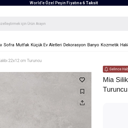
World’e Özel Peşin Fiyatına
6 Taksit
ı
Sofra
Mutfak
Küçük Ev Aletleri
Dekorasyon
Banyo
Kozmetik
Halı
 Kalıbı 22x12 cm Turuncu
Gelince Hab
Mia Sili
Turuncu