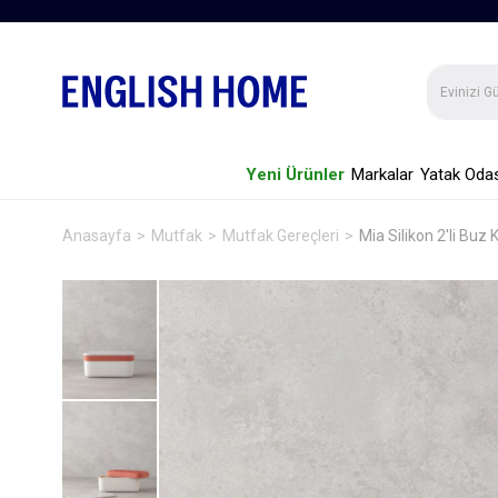
Yeni Ürünler
Markalar
Yatak Odas
Anasayfa
Mutfak
Mutfak Gereçleri
Mia Silikon 2'li Buz