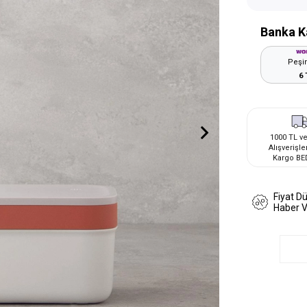
Banka K
Peşin
6 
1000 TL ve
Alışverişle
Kargo BE
Fiyat D
Haber 