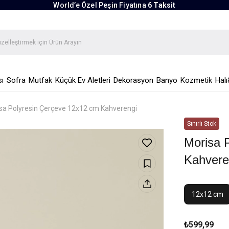
World’e Özel Peşin Fiyatına
6 Taksit
ı
Sofra
Mutfak
Küçük Ev Aletleri
Dekorasyon
Banyo
Kozmetik
Halı
sa Polyresin Çerçeve 12x12 cm Kahverengi
Morisa 
Kahvere
12x12 cm
₺599,99