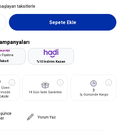
başlayan taksitlerle
ampanyaları
 Fiyatına
Taksit
%10 İndirim Kazan
 Üzeri
3
rinizde
14 Gün İade Garantisi
İş Gününde Kargo
DAVA!
üşünce
Yorum Yaz
Ver