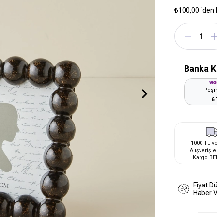
₺100,00
`den 
Banka K
Peşin
6 
1000 TL ve
Alışverişle
Kargo BE
Fiyat D
Haber 