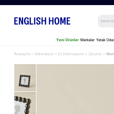
Yeni Ürünler
Markalar
Yatak Odas
Anasayfa
Dekorasyon
Ev Dekorasyonu
Çerçeve
Mori