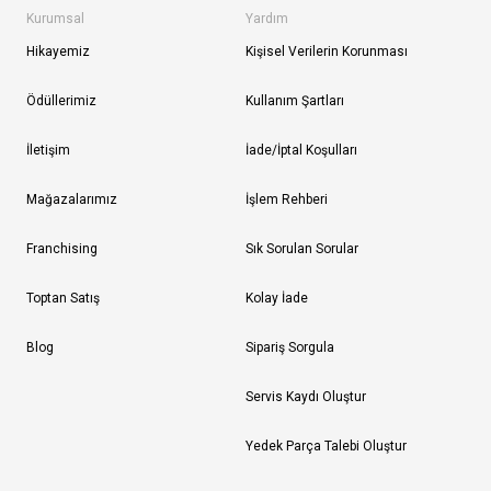
Kurumsal
Yardım
Hikayemiz
Kişisel Verilerin Korunması
Ödüllerimiz
Kullanım Şartları
İletişim
İade/İptal Koşulları
Mağazalarımız
İşlem Rehberi
Franchising
Sık Sorulan Sorular
Toptan Satış
Kolay İade
Blog
Sipariş Sorgula
Servis Kaydı Oluştur
Yedek Parça Talebi Oluştur