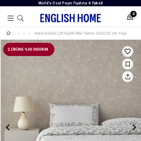
World’e Özel Peşin Fiyatına
6 Taksit
0
Natur Baskılı Çift Kişilik Pike Takımı 200x220 cm Yeşil
2.ÜRÜNE %50 İNDİRİM