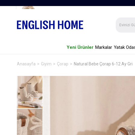
Natural Bebe Çorap 6-12 Ay Gri
Yeni Ürünler
Markalar
Yatak Odas
Anasayfa
Giyim
Çorap
Natural Bebe Çorap 6-12 Ay Gri