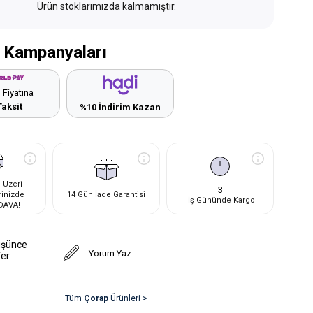
Ürün stoklarımızda kalmamıştır.
 Kampanyaları
 Fiyatına
Taksit
%10 İndirim Kazan
 Üzeri
3
rinizde
14 Gün İade Garantisi
İş Gününde Kargo
DAVA!
üşünce
Yorum Yaz
Ver
Tüm
Çorap
Ürünleri >