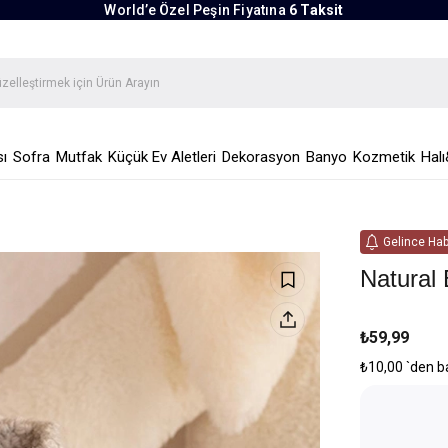
World’e Özel Peşin Fiyatına
6 Taksit
ı
Sofra
Mutfak
Küçük Ev Aletleri
Dekorasyon
Banyo
Kozmetik
Halı
Gelince Hab
Natural
₺59,99
₺10,00
`den b