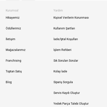
Kurumsal
Yardım
Hikayemiz
Kişisel Verilerin Korunması
Ödüllerimiz
Kullanım Şartları
İletişim
İade/İptal Koşulları
Mağazalarımız
İşlem Rehberi
Franchising
Sık Sorulan Sorular
Toptan Satış
Kolay İade
Blog
Sipariş Sorgula
Servis Kaydı Oluştur
Yedek Parça Talebi Oluştur