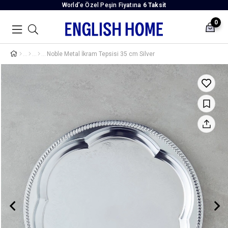
World’e Özel Peşin Fiyatına
6 Taksit
0
Noble Metal İkram Tepsisi 35 cm Silver