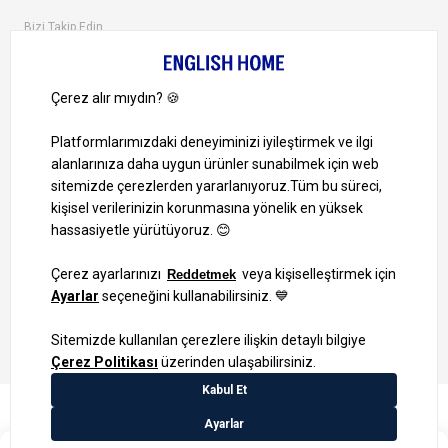
Bizi Takip Edin
Ayrıcalıklardan yararlanmak için uygulamamızı indirin.
1000 TL ve Üzeri Alışverişlerinizde Kargo Bedava!
Bilgi Toplum Hizmetleri
KVKK Veri İşleme Politikamız
Site Haritası