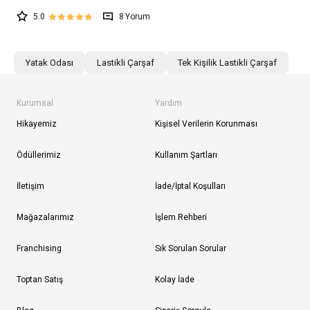
5.0
8
Yatak Odası
Lastikli Çarşaf
Tek Kişilik Lastikli Çarşaf
Kurumsal
Yardım
Hikayemiz
Kişisel Verilerin Korunması
Ödüllerimiz
Kullanım Şartları
İletişim
İade/İptal Koşulları
Mağazalarımız
İşlem Rehberi
Franchising
Sık Sorulan Sorular
Toptan Satış
Kolay İade