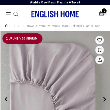
World’e Özel Peşin Fiyatına
6 Taksit
0
Novella Premium Pamuk Dokulu Tek Kişilik Lastikli Çarşaf 100x200 cm Lila
2.ÜRÜNE %50 İNDİRİM