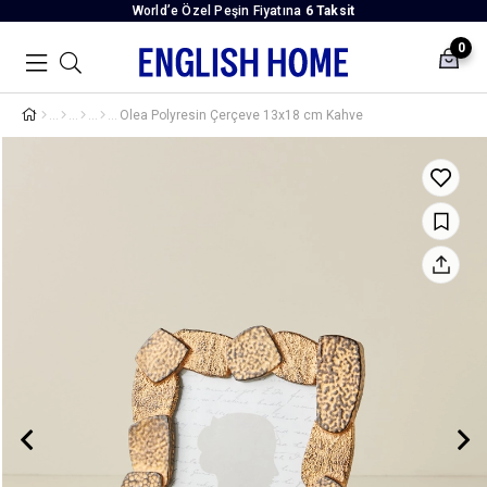
World’e Özel Peşin Fiyatına
6 Taksit
0
Olea Polyresin Çerçeve 13x18 cm Kahve