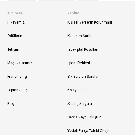
Kurumsal
Yardım
Hikayemiz
Kişisel Verilerin Korunması
Ödüllerimiz
Kullanım Şartları
İletişim
İade/İptal Koşulları
Mağazalarımız
İşlem Rehberi
Franchising
Sık Sorulan Sorular
Toptan Satış
Kolay İade
Blog
Sipariş Sorgula
Servis Kaydı Oluştur
Yedek Parça Talebi Oluştur