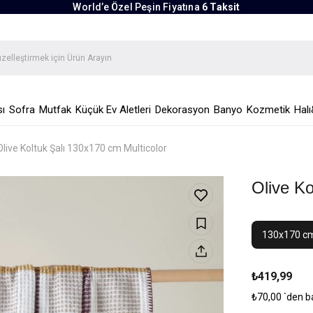
World’e Özel Peşin Fiyatına
6 Taksit
ı
Sofra
Mutfak
Küçük Ev Aletleri
Dekorasyon
Banyo
Kozmetik
Halı
Olive Koltuk Şalı 130x170 cm Multicolor
Olive Ko
130x170 c
₺419,99
₺70,00
`den b