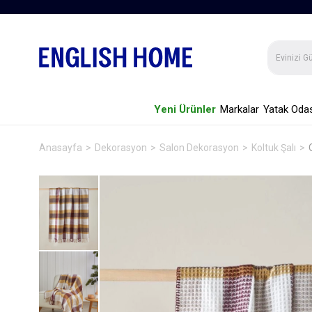
Yeni Ürünler
Markalar
Yatak Odas
Anasayfa
Dekorasyon
Salon Dekorasyon
Koltuk Şalı