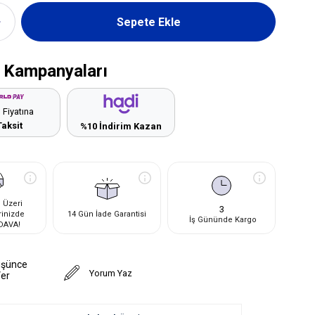
 Kampanyaları
 Fiyatına
Taksit
%10 İndirim Kazan
 Üzeri
3
rinizde
14 Gün İade Garantisi
İş Gününde Kargo
DAVA!
üşünce
Yorum Yaz
Ver