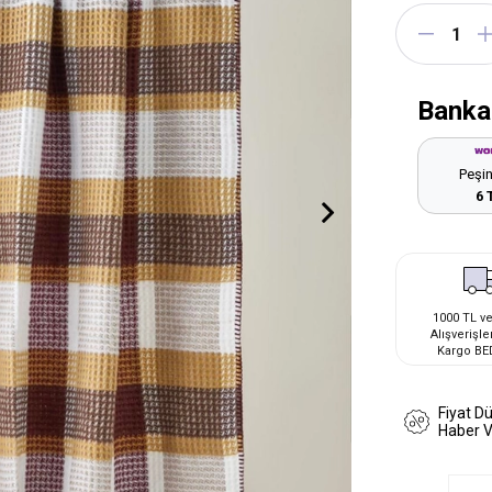
Banka
Peşin
6 
1000 TL ve
Alışverişle
Kargo BE
Fiyat D
Haber 