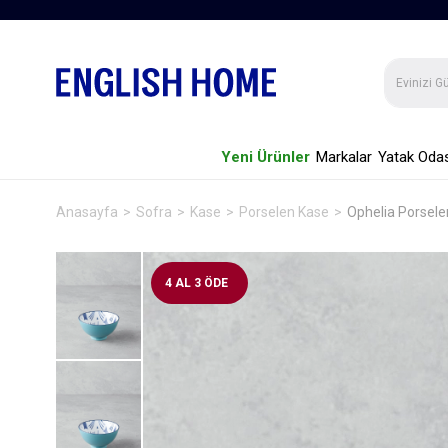
Yeni Ürünler
Markalar
Yatak Odas
Anasayfa
Sofra
Kase
Porselen Kase
Ophelia Porsel
4 AL 3 ÖDE