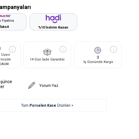
ampanyaları
 Fiyatına
Taksit
%10 İndirim Kazan
 Üzeri
3
rinizde
14 Gün İade Garantisi
İş Gününde Kargo
DAVA!
üşünce
Yorum Yaz
Ver
Tüm
Porselen Kase
Ürünleri >