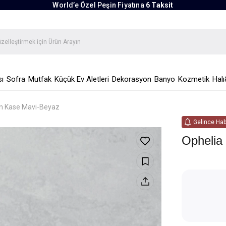
World’e Özel Peşin Fiyatına
6 Taksit
ı
Sofra
Mutfak
Küçük Ev Aletleri
Dekorasyon
Banyo
Kozmetik
Halı
en Kase Mavi-Beyaz
Gelince Hab
Ophelia