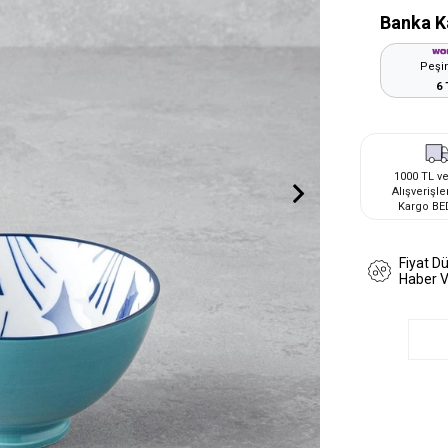
Banka K
Peşin
6 
1000 TL ve
Alışverişle
Kargo BE
Fiyat D
Haber 