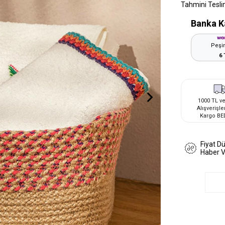
Tahmini Tesli
Banka K
Peşin
6 
1000 TL ve
Alışverişle
Kargo BE
Fiyat D
Haber 