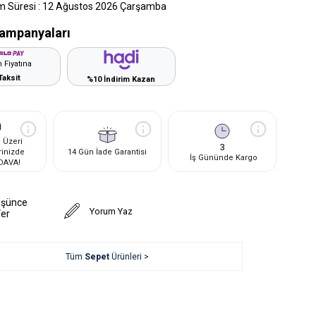
m Süresi
:
12 Ağustos 2026 Çarşamba
ampanyaları
 Fiyatına
Taksit
%10 İndirim Kazan
 Üzeri
3
rinizde
14 Gün İade Garantisi
İş Gününde Kargo
DAVA!
üşünce
Yorum Yaz
Ver
Tüm
Sepet
Ürünleri >