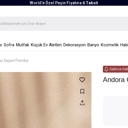
World’e Özel Peşin Fiyatına
6 Taksit
ı
Sofra
Mutfak
Küçük Ev Aletleri
Dekorasyon
Banyo
Kozmetik
Halı
gü Sepet Pembe
Gelince Hab
Andora 