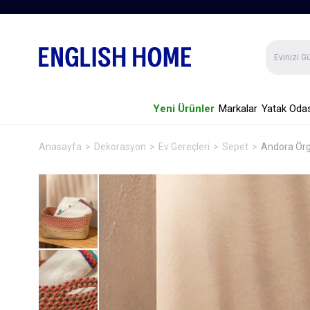
Yeni Ürünler
Markalar
Yatak Odas
Anasayfa
Dekorasyon
Ev Gereçleri
Sepet
Andora Ör