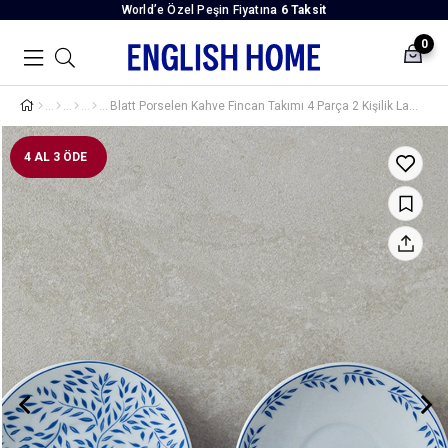
World’e Özel Peşin Fiyatına
6 Taksit
0
Blatt Porselen Kahve Fincan Takımı 4 Parça 2 Kişilik Lacivert
4 AL 3 ÖDE