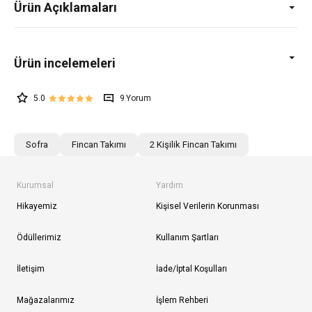
Ürün Açıklamaları
5.0
9
Sofra
Fincan Takımı
2 Kişilik Fincan Takımı
Kurumsal
Yardım
Hikayemiz
Kişisel Verilerin Korunması
Ödüllerimiz
Kullanım Şartları
İletişim
İade/İptal Koşulları
Mağazalarımız
İşlem Rehberi