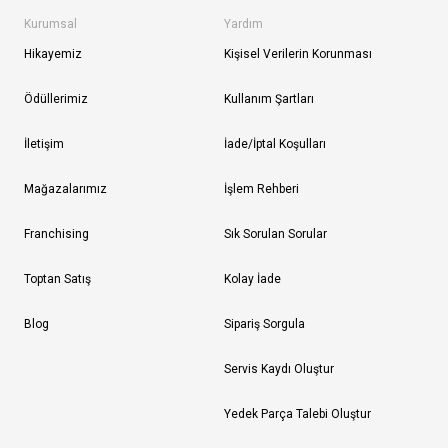
Kurumsal
Yardım
Hikayemiz
Kişisel Verilerin Korunması
Ödüllerimiz
Kullanım Şartları
İletişim
İade/İptal Koşulları
Mağazalarımız
İşlem Rehberi
Franchising
Sık Sorulan Sorular
Toptan Satış
Kolay İade
Blog
Sipariş Sorgula
Servis Kaydı Oluştur
Yedek Parça Talebi Oluştur