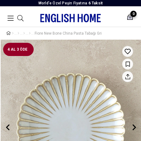
World’e Özel Peşin Fiyatına
6 Taksit
0
Fiore New Bone China Pasta Tabağı Gri
4 AL 3 ÖDE