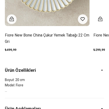
Fiore New Bone China Çukur Yemek Tabağı 22 Cm
Fiore Ne
Gri
₺499,99
₺299,99
Ürün Özellikleri
Boyut: 20 cm
Model: Fiore
Ürün Açıklamaları