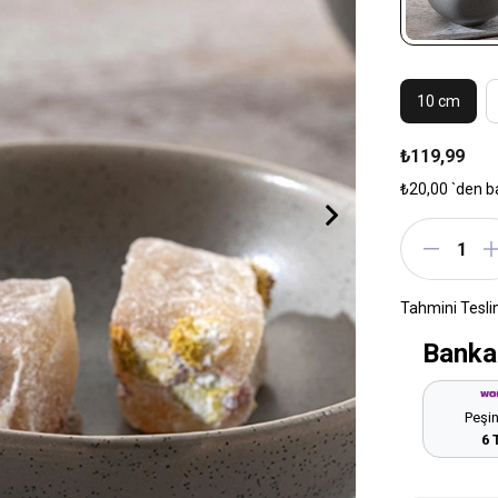
10 cm
₺119,99
₺20,00
`den b
Tahmini Tesli
Banka
Peşin
6 