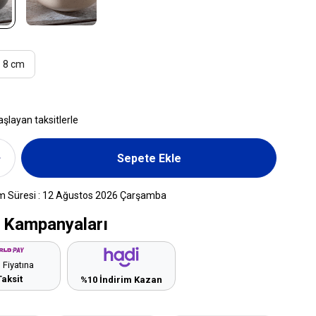
8 cm
aşlayan taksitlerle
m Süresi
:
12 Ağustos 2026 Çarşamba
 Kampanyaları
 Fiyatına
Taksit
%10 İndirim Kazan