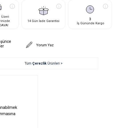
 Üzeri
3
rinizde
14 Gün İade Garantisi
İş Gününde Kargo
DAVA!
üşünce
Yorum Yaz
Ver
Tüm
Çerezlik
Ürünleri >