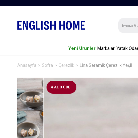
Yeni Ürünler
Markalar
Yatak Odas
Anasayfa
Sofra
Çerezlik
Lina Seramik Çerezlik Yeşil
4 AL 3 ÖDE