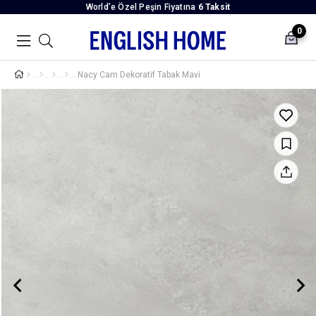
World’e Özel Peşin Fiyatına
6 Taksit
0
Nacy Cam Dekoratif Tabak Mavi