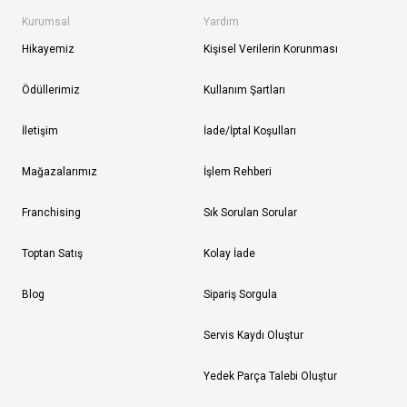
Kurumsal
Yardım
Hikayemiz
Kişisel Verilerin Korunması
Ödüllerimiz
Kullanım Şartları
İletişim
İade/İptal Koşulları
Mağazalarımız
İşlem Rehberi
Franchising
Sık Sorulan Sorular
Toptan Satış
Kolay İade
Blog
Sipariş Sorgula
Servis Kaydı Oluştur
Yedek Parça Talebi Oluştur