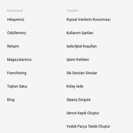
Kurumsal
Yardım
Hikayemiz
Kişisel Verilerin Korunması
Ödüllerimiz
Kullanım Şartları
İletişim
İade/İptal Koşulları
Mağazalarımız
İşlem Rehberi
Franchising
Sık Sorulan Sorular
Toptan Satış
Kolay İade
Blog
Sipariş Sorgula
Servis Kaydı Oluştur
Yedek Parça Talebi Oluştur