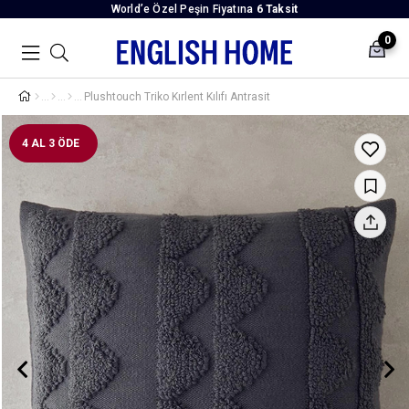
World’e Özel Peşin Fiyatına
6 Taksit
0
Plushtouch Triko Kırlent Kılıfı Antrasit
4 AL 3 ÖDE