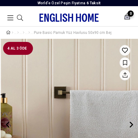
World’e Özel Peşin Fiyatına
6 Taksit
0
Pure Basic Pamuk Yüz Havlusu 50x90 cm Bej
4 AL 3 ÖDE