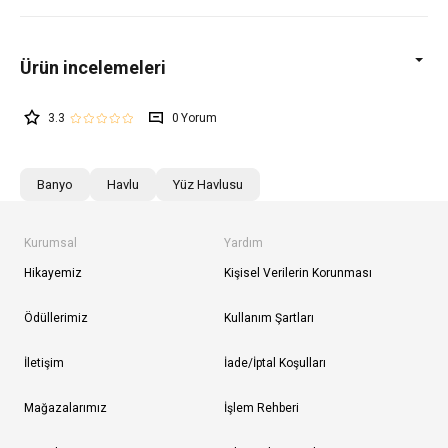
3.3
0
Banyo
Havlu
Yüz Havlusu
Kurumsal
Yardım
Hikayemiz
Kişisel Verilerin Korunması
Ödüllerimiz
Kullanım Şartları
İletişim
İade/İptal Koşulları
Mağazalarımız
İşlem Rehberi