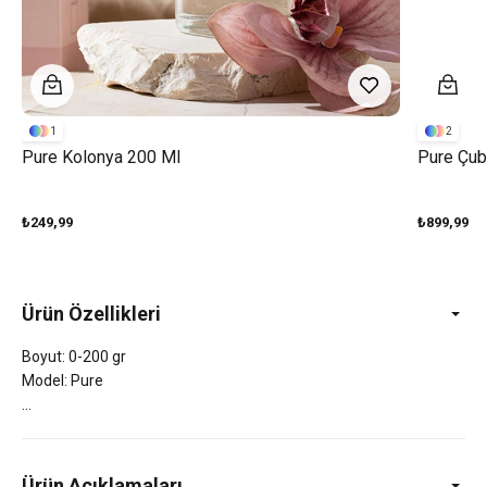
1
2
Pure Kolonya 200 Ml
Pure Çub
₺249,99
₺899,99
Ürün Özellikleri
Boyut: 0-200 gr
Model: Pure
Ürün Açıklamaları