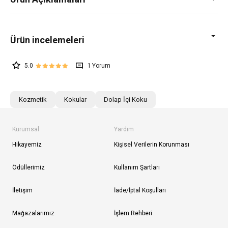
5.0
1
Kozmetik
Kokular
Dolap İçi Koku
Kurumsal
Yardım
Hikayemiz
Kişisel Verilerin Korunması
Ödüllerimiz
Kullanım Şartları
İletişim
İade/İptal Koşulları
Mağazalarımız
İşlem Rehberi