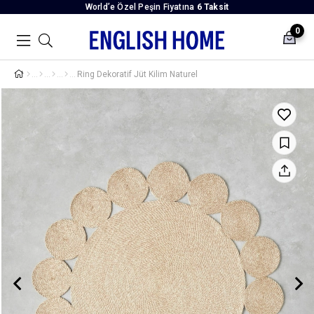
World’e Özel Peşin Fiyatına
6 Taksit
0
Ring Dekoratif Jüt Kilim Naturel