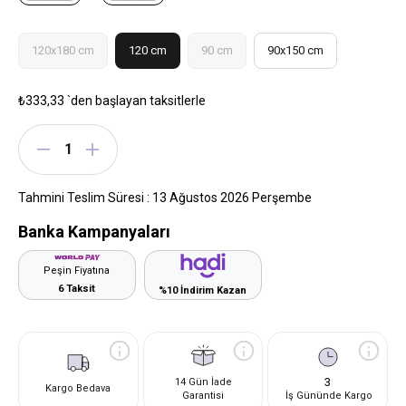
120x180 cm
120 cm
90 cm
90x150 cm
₺333,33
`den başlayan taksitlerle
Tahmini Teslim Süresi
:
13 Ağustos 2026 Perşembe
Banka Kampanyaları
Peşin Fiyatına
6 Taksit
%10 İndirim Kazan
3
14 Gün İade
Kargo Bedava
Garantisi
İş Gününde Kargo