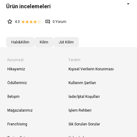
4.0
0
Halı&Kilim
Kilim
Jüt Kilim
Kurumsal
Yardım
Hikayemiz
Kişisel Verilerin Korunması
Ödüllerimiz
Kullanım Şartları
İletişim
İade/İptal Koşulları
Mağazalarımız
İşlem Rehberi
Franchising
Sık Sorulan Sorular