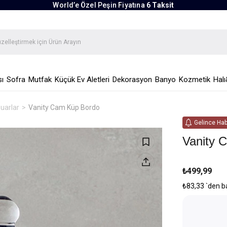
World’e Özel Peşin Fiyatına
6 Taksit
ı
Sofra
Mutfak
Küçük Ev Aletleri
Dekorasyon
Banyo
Kozmetik
Halı
uarlar
Vanity Cam Küp Bordo
Gelince Hab
Vanity 
₺499,99
₺83,33
`den b