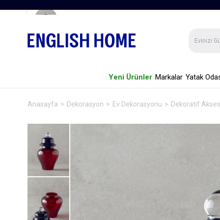
Vanity Cam Küp Bordo
Yeni Ürünler
Markalar
Yatak Odas
Anasayfa
Dekorasyon
Ev Dekorasyonu
Dekoratif Akses