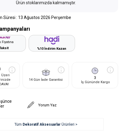
Ürün stoklarımızda kalmamıştır.
m Süresi
:
13 Ağustos 2026 Perşembe
ampanyaları
 Fiyatına
Taksit
%10 İndirim Kazan
 Üzeri
3
rinizde
14 Gün İade Garantisi
İş Gününde Kargo
DAVA!
üşünce
Yorum Yaz
Ver
Tüm
Dekoratif Aksesuarlar
Ürünleri >