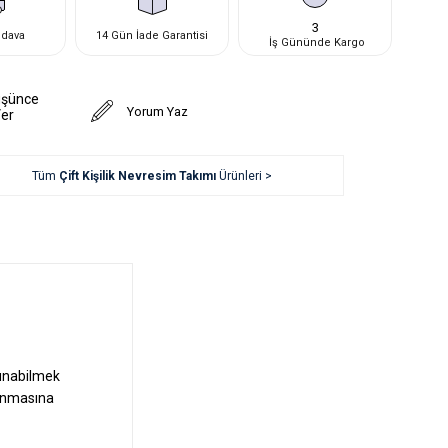
3
edava
14 Gün İade Garantisi
İş Gününde Kargo
üşünce
Yorum Yaz
Ver
Tüm
Çift Kişilik Nevresim Takımı
Ürünleri >