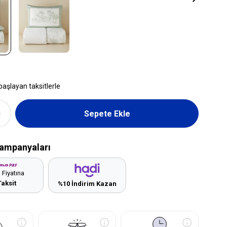
başlayan taksitlerle
ampanyaları
 Fiyatına
Taksit
%10 İndirim Kazan