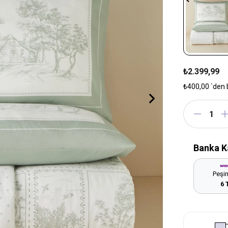
₺2.399,99
₺400,00
`den 
Banka K
Peşin
6 