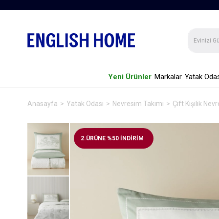
Yeni Ürünler
Markalar
Yatak Odas
Anasayfa
Yatak Odası
Nevresim Takımı
Çift Kişilik Ne
2.ÜRÜNE %50 İNDİRİM