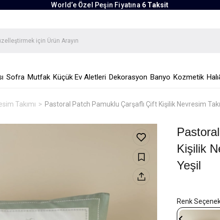
World’e Özel Peşin Fiyatına
6 Taksit
ı
Sofra
Mutfak
Küçük Ev Aletleri
Dekorasyon
Banyo
Kozmetik
Halı
vresim Takımı
Pastoral Patch Pamuklu Çarşaflı Çift Kişilik Nevresim Ta
Pastoral
Kişilik
Yeşil