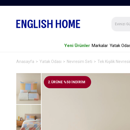
Yeni Ürünler
Markalar
Yatak Odas
Anasayfa
Yatak Odası
Nevresim Seti
Tek Kişilik Nevres
2.ÜRÜNE %50 İNDİRİM