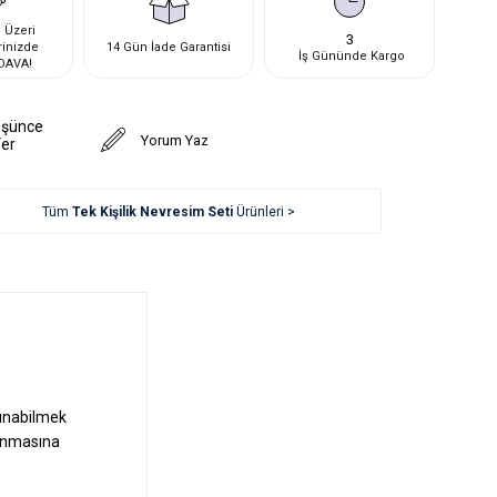
 Üzeri
3
rinizde
14 Gün İade Garantisi
İş Gününde Kargo
DAVA!
üşünce
Yorum Yaz
Ver
Tüm
Tek Kişilik Nevresim Seti
Ürünleri >