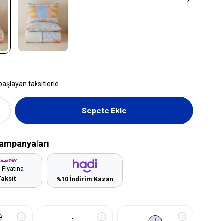
başlayan taksitlerle
ampanyaları
 Fiyatına
Taksit
%10 İndirim Kazan