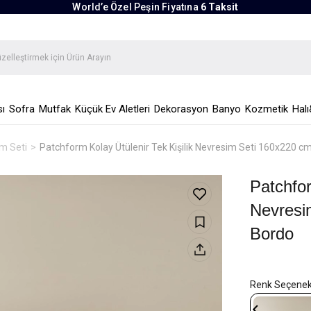
World’e Özel Peşin Fiyatına
6 Taksit
ı
Sofra
Mutfak
Küçük Ev Aletleri
Dekorasyon
Banyo
Kozmetik
Halı
im Seti
Patchform Kolay Ütülenir Tek Kişilik Nevresim Seti 160x220 c
Patchfor
Nevresi
Bordo