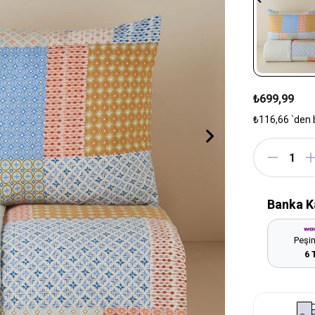
₺699,99
₺116,66
`den 
Banka K
Peşin
6 