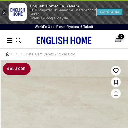
English Home: Ev, Yaşam
EHM Magazacilik Sanayi ve Ticaret Anonim
Görüntüle
Sirketi
Ücretsiz -Google Play'de
World’e Özel Peşin Fiyatına
6 Taksit
0
Petal Cam Çerezlik 12 cm Gold
4 AL 3 ÖDE