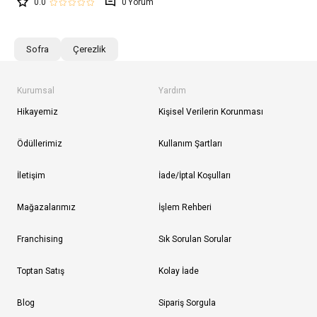
0.0
0
Sofra
Çerezlik
Kurumsal
Yardım
Hikayemiz
Kişisel Verilerin Korunması
Ödüllerimiz
Kullanım Şartları
İletişim
İade/İptal Koşulları
Mağazalarımız
İşlem Rehberi
Franchising
Sık Sorulan Sorular
Toptan Satış
Kolay İade
Blog
Sipariş Sorgula