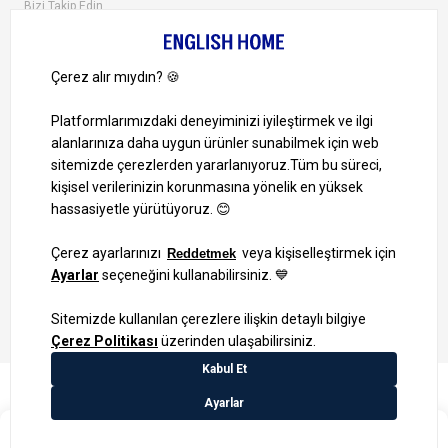
Bizi Takip Edin
Ayrıcalıklardan yararlanmak için uygulamamızı indirin.
1000 TL ve Üzeri Alışverişlerinizde Kargo Bedava!
Bilgi Toplum Hizmetleri
KVKK Veri İşleme Politikamız
Site Haritası
₺119,99