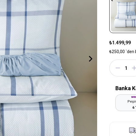
₺1.499,99
₺250,00
`den 
Banka K
Peşin
6 