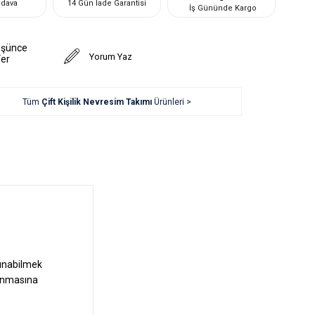
edava
14 Gün İade Garantisi
İş Gününde Kargo
üşünce
Yorum Yaz
Ver
Tüm
Çift Kişilik Nevresim Takımı
Ürünleri >