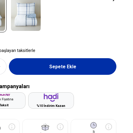
başlayan taksitlerle
ampanyaları
 Fiyatına
Taksit
%10 İndirim Kazan
3