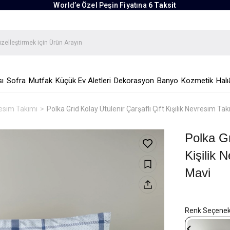
World’e Özel Peşin Fiyatına
6 Taksit
ı
Sofra
Mutfak
Küçük Ev Aletleri
Dekorasyon
Banyo
Kozmetik
Halı
vresim Takımı
Polka Grid Kolay Ütülenir Çarşaflı Çift Kişilik Nevresim 
Polka Gr
Kişilik
Mavi