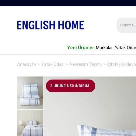
Yeni Ürünler
Markalar
Yatak Odas
Anasayfa
Yatak Odası
Nevresim Takımı
Çift Kişilik Ne
2.ÜRÜNE %50 İNDİRİM