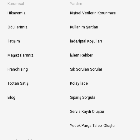
Kurumsal
Yardım
Hikayemiz
Kişisel Verilerin Korunması
Ödüllerimiz
Kullanım Şartları
İletişim
İade/İptal Koşulları
Mağazalarımız
İşlem Rehberi
Franchising
Sık Sorulan Sorular
Toptan Satış
Kolay İade
Blog
Sipariş Sorgula
Servis Kaydı Oluştur
Yedek Parça Talebi Oluştur