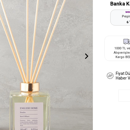
Banka K
Peşin
6 
1000 TL ve
Alışverişle
Kargo BE
Fiyat D
Haber 