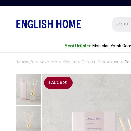
Yeni Ürünler
Markalar
Yatak Odas
Anasayfa
Kozmetik
Kokular
Çubuklu Oda Kokusu
Pou
3 AL 2 ÖDE