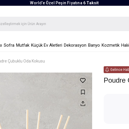
World’e Özel Peşin Fiyatına
6 Taksit
ı
Sofra
Mutfak
Küçük Ev Aletleri
Dekorasyon
Banyo
Kozmetik
Halı
dre Çubuklu Oda Kokusu
Gelince Hab
Poudre 