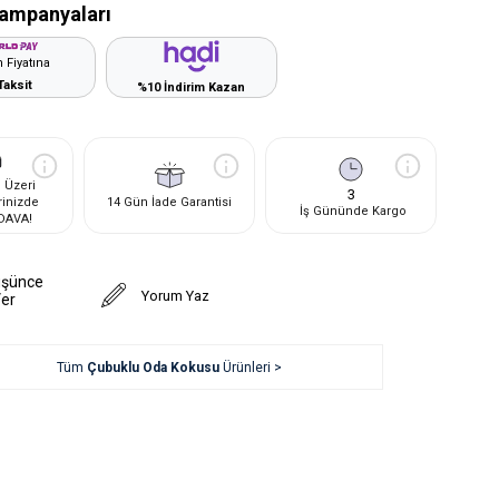
ampanyaları
 Fiyatına
Taksit
%10 İndirim Kazan
 Üzeri
3
rinizde
14 Gün İade Garantisi
İş Gününde Kargo
DAVA!
üşünce
Yorum Yaz
Ver
Tüm
Çubuklu Oda Kokusu
Ürünleri >