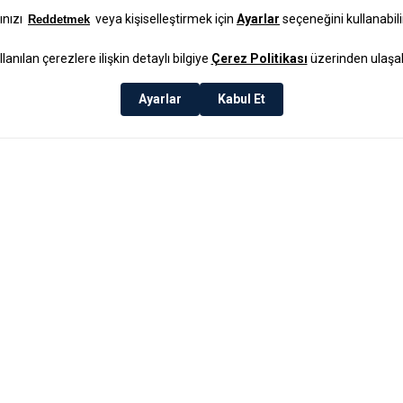
Poudre Oda 
₺299,99