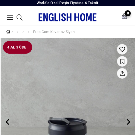
World’e Özel Peşin Fiyatına
6 Taksit
0
Prea Cam Kavanoz Siyah
4 AL 3 ÖDE