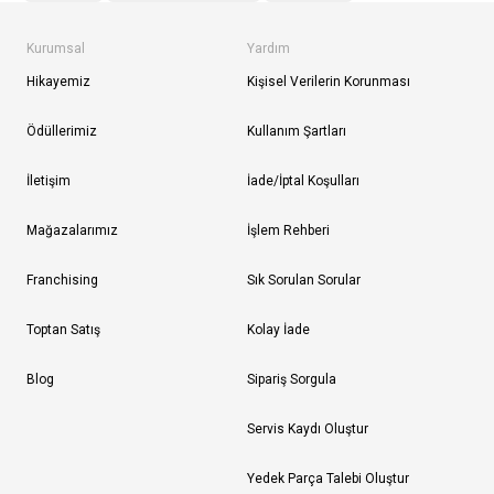
Kurumsal
Yardım
Hikayemiz
Kişisel Verilerin Korunması
Ödüllerimiz
Kullanım Şartları
İletişim
İade/İptal Koşulları
Mağazalarımız
İşlem Rehberi
Franchising
Sık Sorulan Sorular
Toptan Satış
Kolay İade
Blog
Sipariş Sorgula
Servis Kaydı Oluştur
Yedek Parça Talebi Oluştur