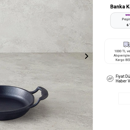
Banka K
Peşin
6 
1000 TL ve
Alışverişle
Kargo BE
Fiyat D
Haber 