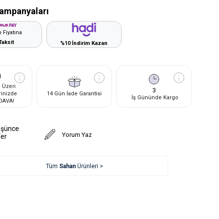
ampanyaları
 Fiyatına
Taksit
%10 İndirim Kazan
 Üzeri
3
rinizde
14 Gün İade Garantisi
İş Gününde Kargo
DAVA!
üşünce
Yorum Yaz
Ver
Tüm
Sahan
Ürünleri >