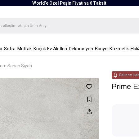
World’e Özel Peşin Fiyatına
6 Taksit
ı
Sofra
Mutfak
Küçük Ev Aletleri
Dekorasyon
Banyo
Kozmetik
Halı
ium Sahan Siyah
Gelince Hab
Prime E