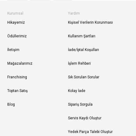
Kurumsal
Yardım
Hikayemiz
Kişisel Verilerin Korunması
Ödüllerimiz
Kullanım Şartları
İletişim
İade/İptal Koşulları
Mağazalarımız
İşlem Rehberi
Franchising
Sık Sorulan Sorular
Toptan Satış
Kolay İade
Blog
Sipariş Sorgula
Servis Kaydı Oluştur
Yedek Parça Talebi Oluştur