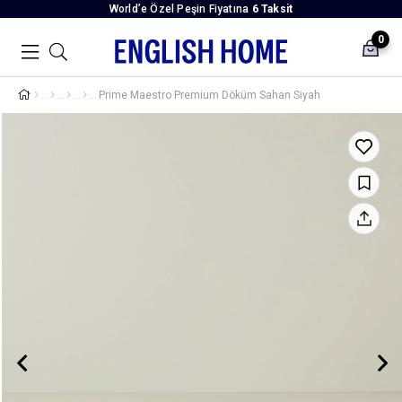
World’e Özel Peşin Fiyatına
6 Taksit
0
Prime Maestro Premium Döküm Sahan Siyah