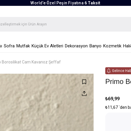
World’e Özel Peşin Fiyatına
6 Taksit
ı
Sofra
Mutfak
Küçük Ev Aletleri
Dekorasyon
Banyo
Kozmetik
Halı
 Borosilikat Cam Kavanoz Şeffaf
Gelince Hab
Primo B
₺69,99
₺11,67
`den b