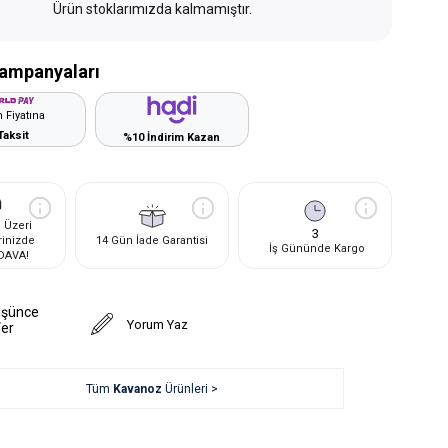
Ürün stoklarımızda kalmamıştır.
ampanyaları
 Fiyatına
Taksit
%10 İndirim Kazan
 Üzeri
3
rinizde
14 Gün İade Garantisi
İş Gününde Kargo
DAVA!
üşünce
Yorum Yaz
Ver
Tüm
Kavanoz
Ürünleri >