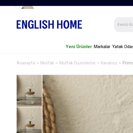
Primo Borosilikat Cam Kavanoz Şeffaf
Yeni Ürünler
Markalar
Yatak Odas
Anasayfa
Mutfak
Mutfak Düzenleme
Kavanoz
Primo