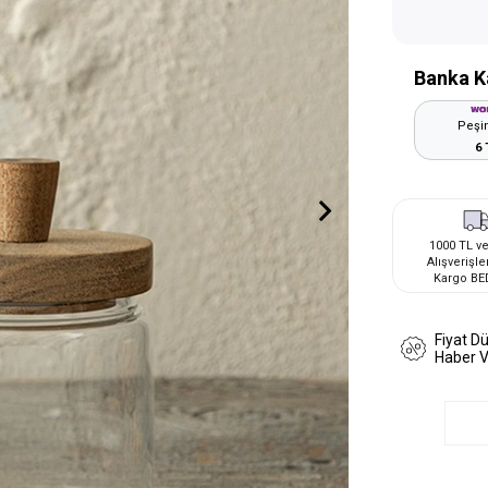
Banka K
Peşin
6 
1000 TL ve
Alışverişle
Kargo BE
Fiyat D
Haber 