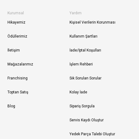
Kurumsal
Yardım
Hikayemiz
Kişisel Verilerin Korunması
Ödüllerimiz
Kullanım Şartları
İletişim
İade/İptal Koşulları
Mağazalarımız
İşlem Rehberi
Franchising
Sık Sorulan Sorular
Toptan Satış
Kolay İade
Blog
Sipariş Sorgula
Servis Kaydı Oluştur
Yedek Parça Talebi Oluştur