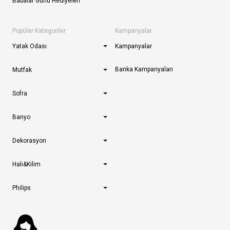
Babalar Günü Hediyeleri
Popüler Kategoriler
Kampanyalar
Yatak Odası
Kampanyalar
Banka Kampanyaları
Mutfak
Sofra
Banyo
Dekorasyon
Halı&Kilim
Philips