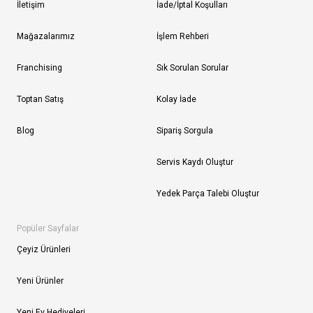
İletişim
İade/İptal Koşulları
Mağazalarımız
İşlem Rehberi
Franchising
Sık Sorulan Sorular
Toptan Satış
Kolay İade
Blog
Sipariş Sorgula
Servis Kaydı Oluştur
Yedek Parça Talebi Oluştur
Popüler Sayfalar
Çeyiz Ürünleri
Yeni Ürünler
Yeni Ev Hediyeleri