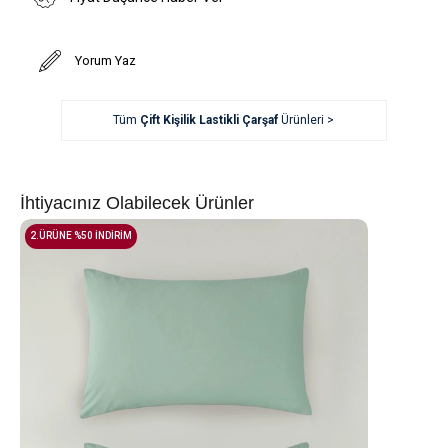
Yorum Yaz
Tüm
Çift Kişilik Lastikli Çarşaf
Ürünleri >
İhtiyacınız Olabilecek Ürünler
2.ÜRÜNE %50 İNDİRİM