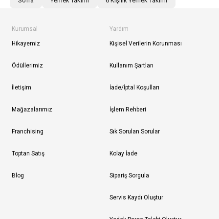
Sofra
Yemek Takımı
6 Kişilik Yemek Takımı
Kurumsal
Yardım
Hikayemiz
Kişisel Verilerin Korunması
Ödüllerimiz
Kullanım Şartları
İletişim
İade/İptal Koşulları
Mağazalarımız
İşlem Rehberi
Franchising
Sık Sorulan Sorular
Toptan Satış
Kolay İade
Blog
Sipariş Sorgula
Servis Kaydı Oluştur