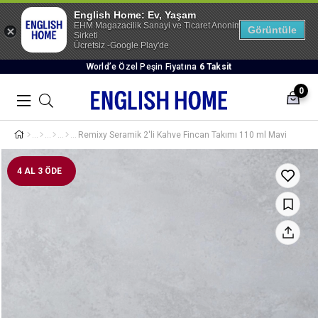
English Home: Ev, Yaşam
EHM Magazacilik Sanayi ve Ticaret Anonim
Görüntüle
Sirketi
Ücretsiz -Google Play'de
World’e Özel Peşin Fiyatına
6 Taksit
0
Remixy Seramik 2'li Kahve Fincan Takımı 110 ml Mavi
4 AL 3 ÖDE