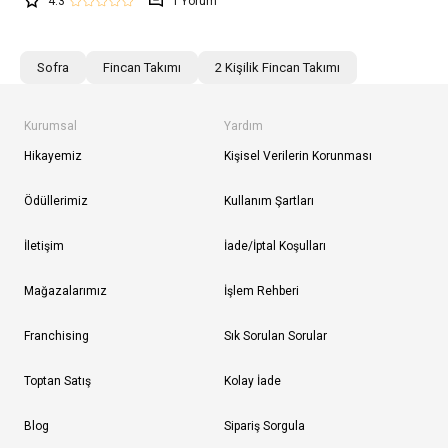
4.3
1
Sofra
Fincan Takımı
2 Kişilik Fincan Takımı
Kurumsal
Yardım
Hikayemiz
Kişisel Verilerin Korunması
Ödüllerimiz
Kullanım Şartları
İletişim
İade/İptal Koşulları
Mağazalarımız
İşlem Rehberi
Franchising
Sık Sorulan Sorular
Toptan Satış
Kolay İade
Blog
Sipariş Sorgula