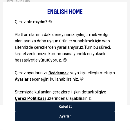
Bizi Takip Edin
Ayrıcalıklardan yararlanmak için uygulamamızı indirin.
1000 TL ve Üzeri Alışverişlerinizde Kargo Bedava!
Bilgi Toplum Hizmetleri
KVKK Veri İşleme Politikamız
Site Haritası