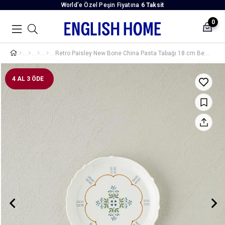
World’e Özel Peşin Fiyatına
6 Taksit
0
Retro Paisley New Bone China Pasta Tabağı 18 cm Beyaz - Mavi
4 AL 3 ÖDE