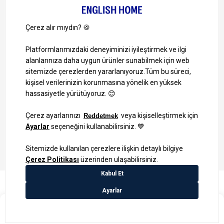
Ayrıcalıklardan yararlanmak için uygulamamızı indirin.
1000 TL ve Üzeri Alışverişlerinizde Kargo Bedava!
Bilgi Toplum Hizmetleri
KVKK Veri İşleme Politikamız
Site Haritası
₺249,99