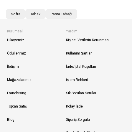
Sofra
Tabak
Pasta Tabağı
Kurumsal
Yardım
Hikayemiz
Kişisel Verilerin Korunması
Ödüllerimiz
Kullanım Şartları
İletişim
İade/İptal Koşulları
Mağazalarımız
İşlem Rehberi
Franchising
Sık Sorulan Sorular
Toptan Satış
Kolay İade
Blog
Sipariş Sorgula