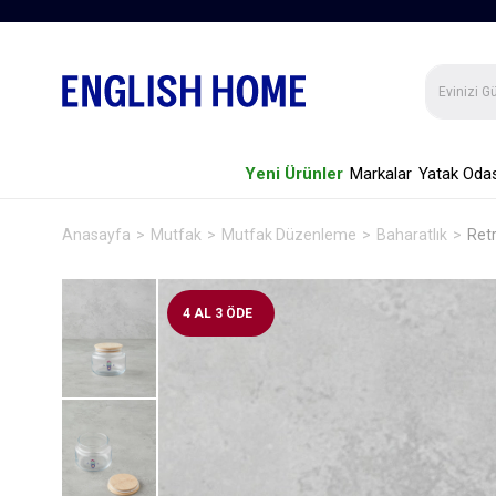
Yeni Ürünler
Markalar
Yatak Odas
Anasayfa
Mutfak
Mutfak Düzenleme
Baharatlık
Ret
4 AL 3 ÖDE