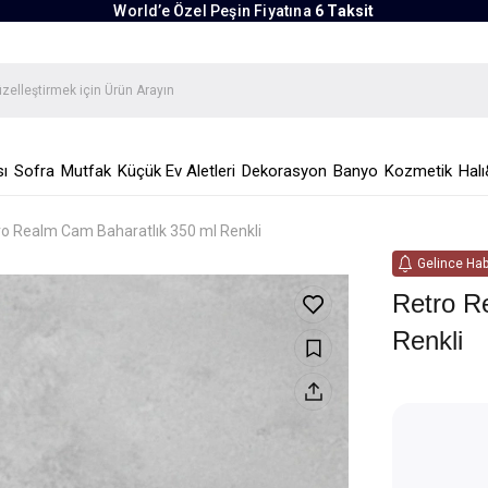
World’e Özel Peşin Fiyatına
6 Taksit
ı
Sofra
Mutfak
Küçük Ev Aletleri
Dekorasyon
Banyo
Kozmetik
Halı
ro Realm Cam Baharatlık 350 ml Renkli
Gelince Hab
Retro R
Renkli