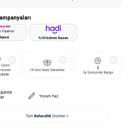
ampanyaları
 Fiyatına
Taksit
%10 İndirim Kazan
 Üzeri
3
rinizde
14 Gün İade Garantisi
İş Gününde Kargo
DAVA!
üşünce
Yorum Yaz
Ver
Tüm
Baharatlık
Ürünleri >