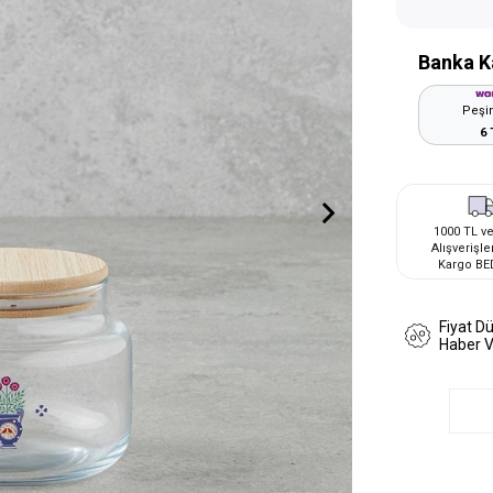
Banka K
Peşin
6 
1000 TL ve
Alışverişle
Kargo BE
Fiyat D
Haber 