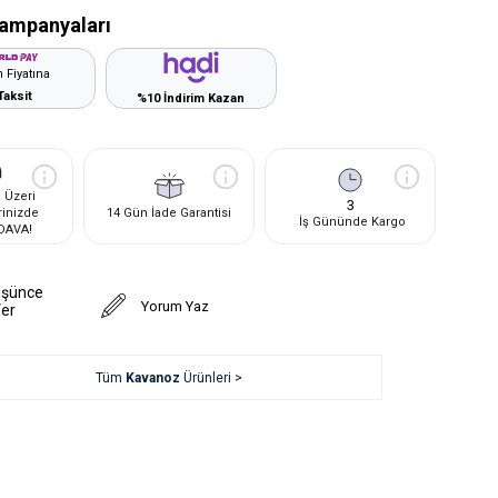
ampanyaları
 Fiyatına
Taksit
%10 İndirim Kazan
 Üzeri
3
rinizde
14 Gün İade Garantisi
İş Gününde Kargo
DAVA!
üşünce
Yorum Yaz
Ver
Tüm
Kavanoz
Ürünleri >