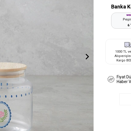
Banka K
Peşin
6 
1000 TL ve
Alışverişle
Kargo BE
Fiyat D
Haber 