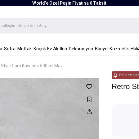
World’e Özel Peşin Fiyatına
6 Taksit
ı
Sofra
Mutfak
Küçük Ev Aletleri
Dekorasyon
Banyo
Kozmetik
Halı
 Style Cam Kavanoz 500 ml Mavi
Gelince Hab
Retro S