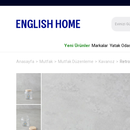
Yeni Ürünler
Markalar
Yatak Odas
Anasayfa
Mutfak
Mutfak Düzenleme
Kavanoz
Retro