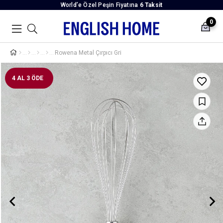
World’e Özel Peşin Fiyatına
6 Taksit
0
Rowena Metal Çırpıcı Gri
4 AL 3 ÖDE