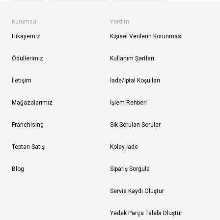
Kurumsal
Yardım
Hikayemiz
Kişisel Verilerin Korunması
Ödüllerimiz
Kullanım Şartları
İletişim
İade/İptal Koşulları
Mağazalarımız
İşlem Rehberi
Franchising
Sık Sorulan Sorular
Toptan Satış
Kolay İade
Blog
Sipariş Sorgula
Servis Kaydı Oluştur
Yedek Parça Talebi Oluştur