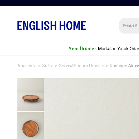
Yeni Ürünler
Markalar
Yatak Odas
Anasayfa
Sofra
Servis&Sunum Ürünleri
Rustique Akas