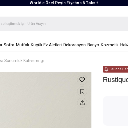
World’e Özel Peşin Fiyatına
6 Taksit
ı
Sofra
Mutfak
Küçük Ev Aletleri
Dekorasyon
Banyo
Kozmetik
Halı
ya Sunumluk Kahverengi
Gelince Hab
Rustiqu