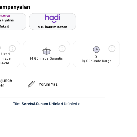
ampanyaları
 Fiyatına
Taksit
%10 İndirim Kazan
 Üzeri
3
rinizde
14 Gün İade Garantisi
İş Gününde Kargo
DAVA!
üşünce
Yorum Yaz
Ver
Tüm
Servis&Sunum Ürünleri
Ürünleri >