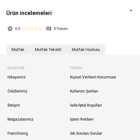
0.0
0
Mutfak
Mutfak Tekstili
Mutfak Havlusu
Kurumsal
Yardım
Hikayemiz
Kişisel Verilerin Korunması
Ödüllerimiz
Kullanım Şartları
İletişim
İade/İptal Koşulları
Mağazalarımız
İşlem Rehberi
Franchising
Sık Sorulan Sorular