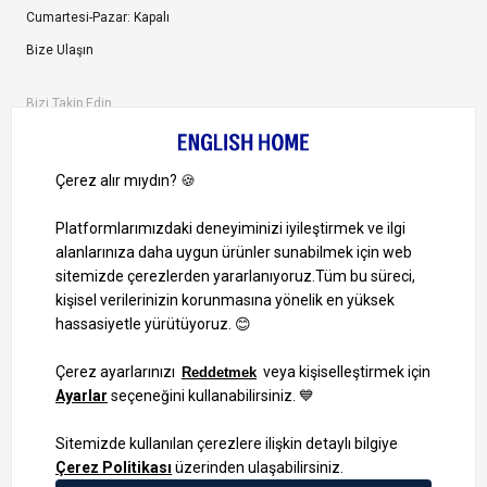
Cumartesi-Pazar: Kapalı
Bize Ulaşın
Bizi Takip Edin
Ayrıcalıklardan yararlanmak için uygulamamızı indirin.
1000 TL ve Üzeri Alışverişlerinizde Kargo Bedava!
Bilgi Toplum Hizmetleri
KVKK Veri İşleme Politikamız
Site Haritası