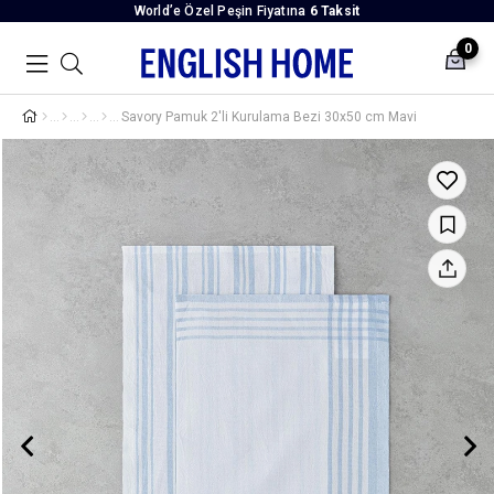
World’e Özel Peşin Fiyatına
6 Taksit
0
Savory Pamuk 2'li Kurulama Bezi 30x50 cm Mavi