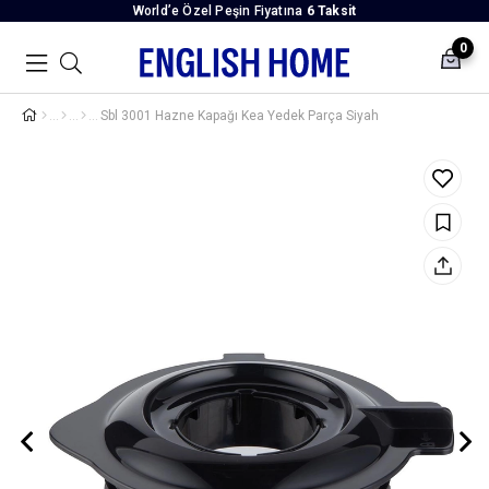
World’e Özel Peşin Fiyatına
6 Taksit
0
Sbl 3001 Hazne Kapağı Kea Yedek Parça Siyah