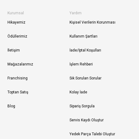
Kurumsal
Yardım
Hikayemiz
Kişisel Verilerin Korunması
Ödüllerimiz
Kullanım Şartları
İletişim
İade/İptal Koşulları
Mağazalarımız
İşlem Rehberi
Franchising
Sık Sorulan Sorular
Toptan Satış
Kolay İade
Blog
Sipariş Sorgula
Servis Kaydı Oluştur
Yedek Parça Talebi Oluştur