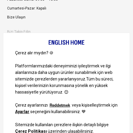
Cumartesi-Pazar: Kapalı
Bize Ulaşın
Bizi Takip Edin
Ayrıcalıklardan yararlanmak için uygulamamızı indirin.
1000 TL ve Üzeri Alışverişlerinizde Kargo Bedava!
Bilgi Toplum Hizmetleri
KVKK Veri İşleme Politikamız
Site Haritası