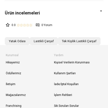
0.0
0
Yatak Odası
Lastikli Çarşaf
Tek Kişilik Lastikli Çarşaf
Kurumsal
Yardım
Hikayemiz
Kişisel Verilerin Korunması
Ödüllerimiz
Kullanım Şartları
İletişim
İade/İptal Koşulları
Mağazalarımız
İşlem Rehberi
Franchising
Sık Sorulan Sorular