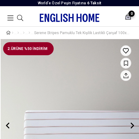
World’e Özel Peşin Fiyatına
6 Taksit
0
Serene Stripes Pamuklu Tek Kişilik Lastikli Çarşaf 100x200 cm Pembe
2.ÜRÜNE %50 İNDİRİM